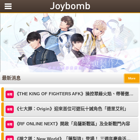
<
>
最新消息
More
《THE KING OF FIGHTERS AFK》操控翠綠火焰、帶著傲慢笑容的格鬥家「阿修．克里門森」登場
新聞
《七大罪：Origin》迎來首位可遊玩十誡角色「德里艾利」
新聞
《RF ONLINE NEXT》開啟「烏薩斯戰區」及全新戰鬥內容
新聞
《神之塔：New World》「蓮梨琅」登場！ 三週年慶典活動持續進行中
新聞