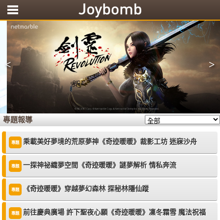
<
>
專題報導
乘載美好夢境的荒原夢神《奇迹暖暖》裁影工坊 迷寐沙舟
專題
一探神祕織夢空間《奇迹暖暖》謎夢解析 情私奔流
專題
《奇迹暖暖》穿越夢幻森林 探秘林隱仙蹤
專題
前往慶典廣場 許下聖夜心願《奇迹暖暖》凜冬霜雪 魔法祝福
專題