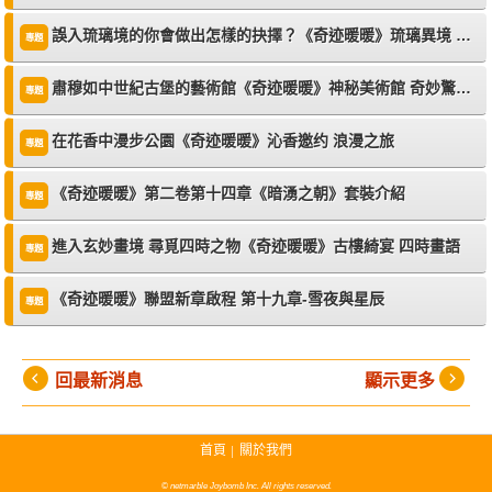
誤入琉璃境的你會做出怎樣的抉擇？《奇迹暖暖》琉璃異境 逐霧之擇
專題
肅穆如中世紀古堡的藝術館《奇迹暖暖》神秘美術館 奇妙驚魂夜
專題
在花香中漫步公園《奇迹暖暖》沁香邀约 浪漫之旅
專題
《奇迹暖暖》第二卷第十四章《暗湧之朝》套裝介紹
專題
進入玄妙畫境 尋覓四時之物《奇迹暖暖》古樓綺宴 四時畫語
專題
《奇迹暖暖》聯盟新章啟程 第十九章-雪夜與星辰
專題
(
)
回最新消息
顯示更多
首頁
關於我們
│
© netmarble Joybomb Inc. All rights reserved.